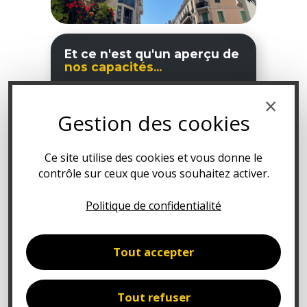
Et ce n'est qu'un aperçu de
nos capacités...
Depuis 2005, nous accompagnons
×
une grande variété de profils à
Gestion des cookies
profiter des avantages fiscaux
français, à réaliser leurs objectifs, à
faire face aux mouvements
Ce site utilise des cookies et vous donne le
économiques ou aux aléas de la vie
contrôle sur ceux que vous souhaitez activer.
(divorce, succession...). C’est
pourquoi nous travaillons sans
Politique de confidentialité
relâche pour trouver les solutions
dont vous avez besoin pour
créer,
valoriser et entretenir votre
Tout accepter
patrimoine
, lors de toutes les
étapes de la vie.
Tout refuser