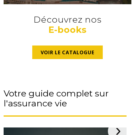
Vous aussi,
profitez de conseils
Découvrez nos
avisés et de la force d'un réseau
E-books
de professionnels !
NOUS CONTACTER
VOIR LE CATALOGUE
Votre guide complet sur
l'assurance vie
›