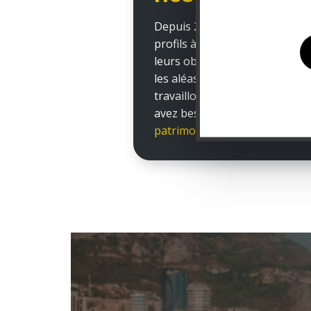
Depuis 2005, nous accompagn
profils à profiter des avantage
leurs objectifs, à faire face
les aléas de la vie (divorce, su
travaillons sans relâche pour 
avez besoin pour
créer, valor
patrimoine,
lors de toutes les 