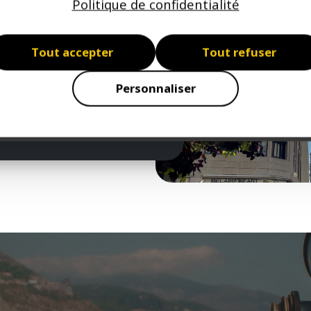
Politique de confidentialité
ons une grande variété de
s fiscaux français, réaliser
Tout accepter
Tout refuser
 aux mouvements économiques ou
ccession...). C’est pourquoi nous
Personnaliser
trouver les solutions dont vous
iser et entretenir votre
étapes de la vie.