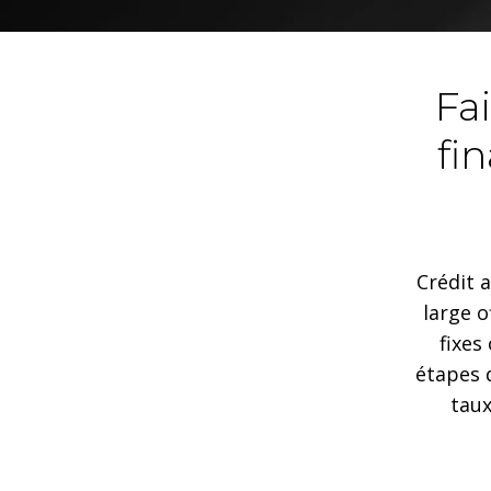
Fa
fi
Crédit a
large o
fixes
étapes 
taux