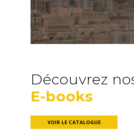
Vous aussi,
profit
force d'un résea
Découvrez no
E-books
VOIR LE CATALOGUE