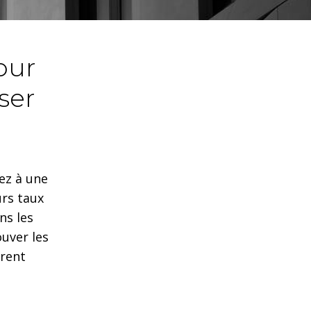
our
ser
dez à une
urs taux
ns les
uver les
èrent