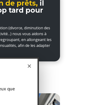
n de prêts,
il
op tard pour
tion (divorce, diminution des
ctivité…) nous vous aidons à
 regroupant, en allongeant les
sualités, afin de les adapter
×
ceux que