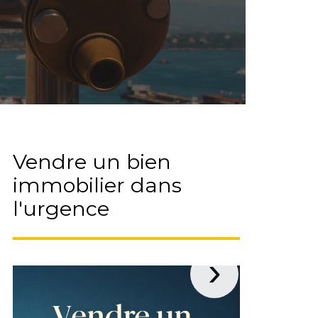
e la
Vendre un bien
Votre
NOUS CONTACTER
immobilier dans
sur l
l'urgence
empr
›