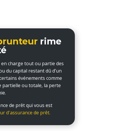
prunteur
rime
té
en charge tout ou partie des
 du capital restant dû d’un
e certains événements comme
 partielle ou totale, la perte
ie.
nce de prêt qui vous est
ur d'assurance de prêt.