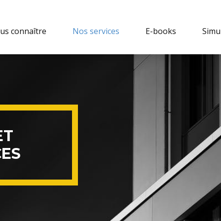
us connaître
Nos services
E-books
Simu
ET
ES