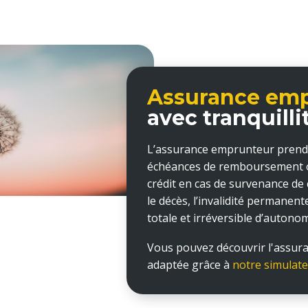
Assurance em
avec tranquilli
L’assurance emprunteur prend 
échéances de remboursement ou
crédit en cas de survenance d
le décès, l’invalidité permanente
totale et irréversible d’autonom
Vous pouvez découvrir l'assura
adaptée grâce à
notre simulate